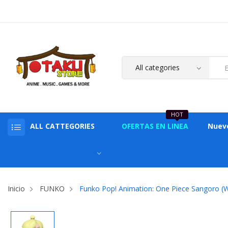
HOT
ALL CATTEGORIES
OFERTAS EN LINEA
Nuev
Inicio
FUNKO
Funko Pop! Animation: One Piece Sangoro (