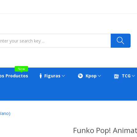
New
os Productos
Figuras
Kpop
TCG
Wano)
Funko Pop! Animat