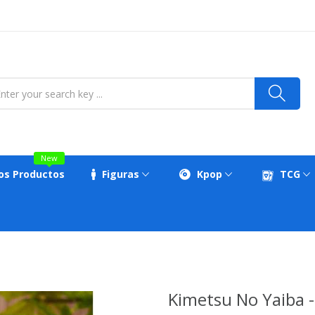
New
os Productos
Figuras
Kpop
TCG
Kimetsu No Yaiba 