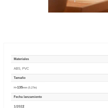
Materiales
ABS
,
PVC
Tamaño
135
H=
mm (5.27in)
Fecha lanzamiento
1/202
2