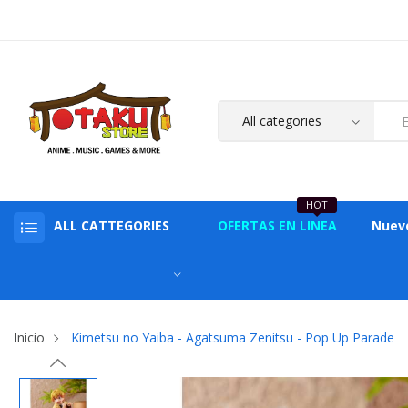
HOT
ALL CATTEGORIES
OFERTAS EN LINEA
Nuev
Inicio
Kimetsu no Yaiba - Agatsuma Zenitsu - Pop Up Parade