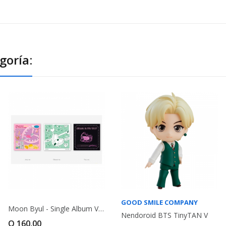
goría:
GOOD SMILE COMPANY
Moon Byul - Single Album Vol. 2 - C.I.T.T...
Nendoroid BTS TinyTAN V
Q 160,00