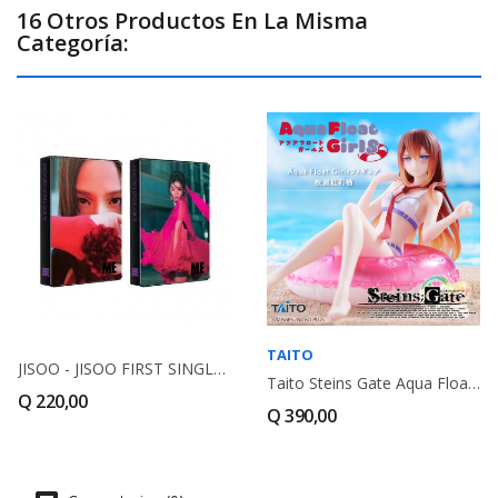
16 Otros Productos En La Misma
Categoría:
TAITO
JISOO - JISOO FIRST SINGLE ALBUM [ME] YG TAG...
Taito Steins Gate Aqua Float Girls Kurisu...
Q 220,00
Q 390,00