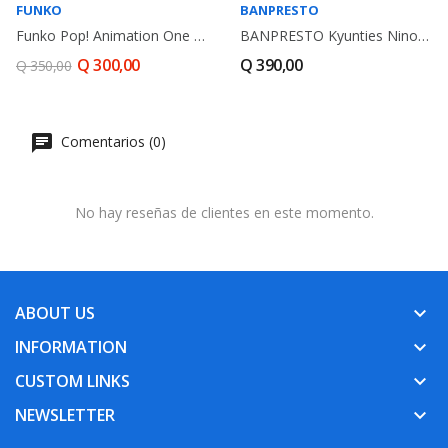
FUNKO
BANPRESTO
Funko Pop! Animation One Piece Yamato GITD...
BANPRESTO Kyunties Nino Nakano (Nurse Ver.) -...
Q 300,00
Q 390,00
Q 350,00
Comentarios (0)
No hay reseñas de clientes en este momento.
ABOUT US
keyboard_arrow_down
INFORMATION
keyboard_arrow_down
CUSTOM LINKS
keyboard_arrow_down
NEWSLETTER
keyboard_arrow_down