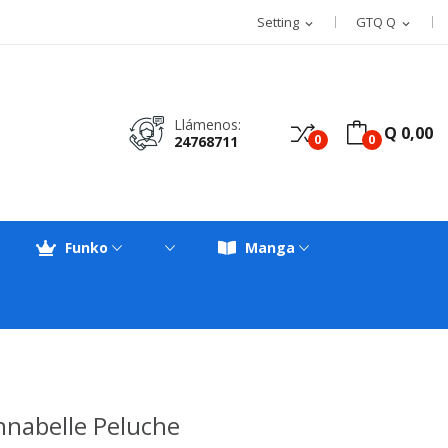
Setting
GTQ Q
expand_more
expand_more
Llámenos:
Q 0,00
0
0
24768711
Funko
Manga
nnabelle Peluche