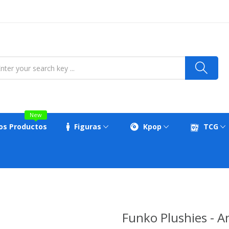
New
os Productos
Figuras
Kpop
TCG
Funko Plushies - A
OFERTAS ONLINE