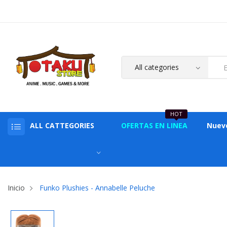
HOT
ALL CATTEGORIES
OFERTAS EN LINEA
Nuev
Inicio
Funko Plushies - Annabelle Peluche