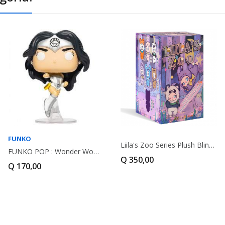
FUNKO
Liila's Zoo Series Plush Blind Box
FUNKO POP : Wonder Woman 80th Anniversary White...
Q 350,00
Q 170,00