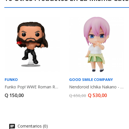
FUNKO
GOOD SMILE COMPANY
Funko Pop! WWE Roman Reigns (Superman Punch)
Nendoroid Ichika Nakano - Las Quintillizas
Q 150,00
Q 530,00
Q 650,00
Comentarios (0)